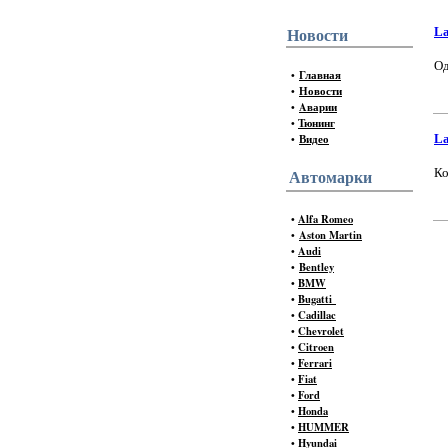
La
Новости
Од
•
Главная
•
Новости
•
Aварии
•
Тюнинг
•
Видео
La
Ко
Автомарки
•
Alfa Romeo
•
Aston Martin
•
Audi
•
Bentley
•
BMW
•
Bugatti
•
Cadillac
•
Chevrolet
•
Citroen
•
Ferrari
•
Fiat
•
Ford
•
Honda
•
HUMMER
•
Hyundai