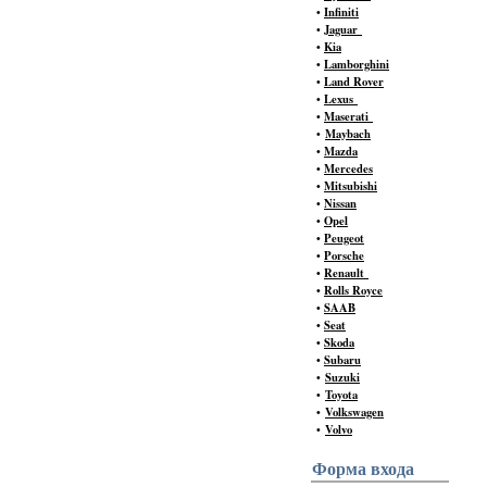
•
Infiniti
•
Jaguar
•
Kia
•
Lamborghini
•
Land Rover
•
Lexus
•
Maserati
•
Maybach
•
Mazda
•
Mercedes
•
Mitsubishi
•
Nissan
•
Opel
•
Peugeot
•
Porsche
•
Renault
•
Rolls Royce
•
SAAB
•
Seat
•
Skoda
•
Subaru
•
Suzuki
•
Toyota
•
Volkswagen
•
Volvo
Форма входа