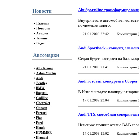
Abt Sportsline трансформировали
Новости
Внутри этого автомобиля, естеств
•
Главная
по-немецки много.
•
Новости
•
Aварии
21.01.2009 22:42
Комментарии (
•
Тюнинг
•
Видео
Audi Sportback - концепт, элеме
Автомарки
Седан будет построен на базе мод
•
Alfa Romeo
21.01.2009 21:41
Комментарии (
•
Aston Martin
•
Audi
Audi готовит конкурента Cooper 
•
Bentley
•
BMW
В Ингольштадте планируют заря
•
Bugatti
•
Cadillac
17.01.2009 23:04
Комментарии (
•
Chevrolet
•
Citroen
•
Ferrari
Audi TTS, способная соперничать
•
Fiat
•
Ford
Немецкое тюнинг-ателье B&B серь
•
Honda
•
HUMMER
17.01.2009 15:02
Комментарии (
•
Hyundai