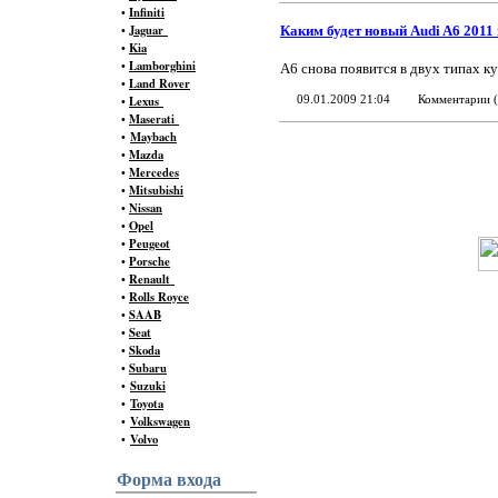
•
Infiniti
•
Jaguar
Каким будет новый Audi A6 2011
•
Kia
•
Lamborghini
A6 снова появится в двух типах ку
•
Land Rover
•
Lexus
09.01.2009 21:04
Комментарии (
•
Maserati
•
Maybach
•
Mazda
•
Mercedes
•
Mitsubishi
•
Nissan
•
Opel
•
Peugeot
•
Porsche
•
Renault
•
Rolls Royce
•
SAAB
•
Seat
•
Skoda
•
Subaru
•
Suzuki
•
Toyota
•
Volkswagen
•
Volvo
Форма входа