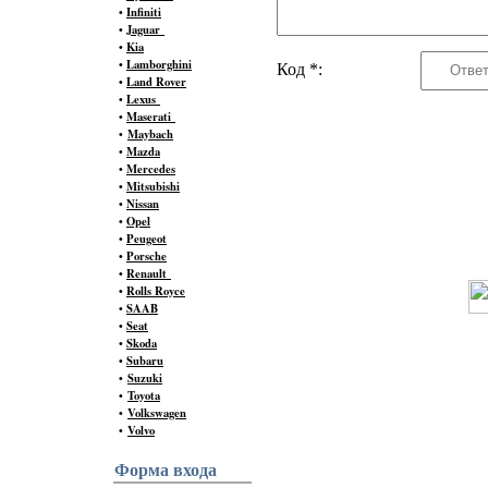
•
Infiniti
•
Jaguar
•
Kia
•
Lamborghini
Код *:
•
Land Rover
•
Lexus
•
Maserati
•
Maybach
•
Mazda
•
Mercedes
•
Mitsubishi
•
Nissan
•
Opel
•
Peugeot
•
Porsche
•
Renault
•
Rolls Royce
•
SAAB
•
Seat
•
Skoda
•
Subaru
•
Suzuki
•
Toyota
•
Volkswagen
•
Volvo
Форма входа