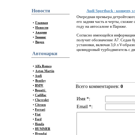
Новости
Audi Sportback - концепт,
Очередная премьера детройтского 
его задняя часть и черты, схожие
•
Главная
году на автосалоне в Париже.
•
Новости
•
Aварии
Согласно имеющейся информации, 
•
Тюнинг
получит обозначение A7. Седан бу
•
Видео
установки, включая 3,0 л V-образ
цилиндровый турбодвигатель с дв
Автомарки
•
Alfa Romeo
•
Aston Martin
•
Audi
•
Bentley
•
BMW
Всего комментариев:
0
•
Bugatti
•
Cadillac
Имя *:
•
Chevrolet
•
Citroen
Email *:
•
Ferrari
•
Fiat
•
Ford
•
Honda
•
HUMMER
•
Hyundai