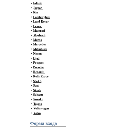
•
Infiniti
•
Jaguar
•
Kia
•
Lamborghini
•
Land Rover
•
Lexus
•
Maserati
•
Maybach
•
Mazda
•
Mercedes
•
Mitsubishi
•
Nissan
•
Opel
•
Peugeot
•
Porsche
•
Renault
•
Rolls Royce
•
SAAB
•
Seat
•
Skoda
•
Subaru
•
Suzuki
•
Toyota
•
Volkswagen
•
Volvo
Форма входа