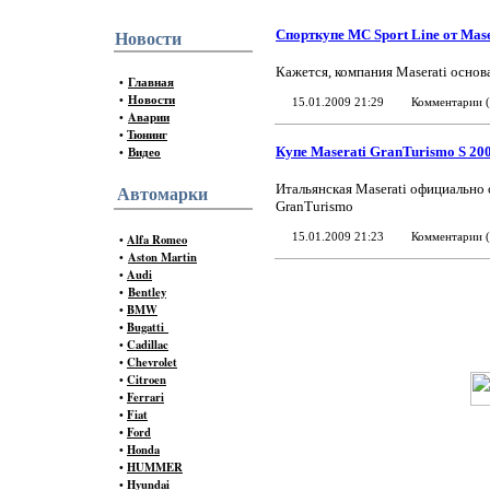
Спорткупе MC Sport Line от Mase
Новости
Кажется, компания Maserati основ
•
Главная
•
Новости
15.01.2009 21:29
Комментарии (
•
Aварии
•
Тюнинг
•
Видео
Купе Maserati GranTurismo S 20
Итальянская Maserati официально
Автомарки
GranTurismo
•
Alfa Romeo
15.01.2009 21:23
Комментарии (
•
Aston Martin
•
Audi
•
Bentley
•
BMW
•
Bugatti
•
Cadillac
•
Chevrolet
•
Citroen
•
Ferrari
•
Fiat
•
Ford
•
Honda
•
HUMMER
•
Hyundai