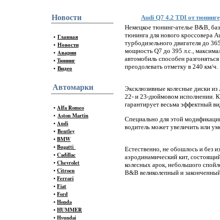
Новости
Audi Q7 4.2 TDI от тюнинг
Немецкое тюнинг-ателье B&B, ба
тюнинга для нового кроссовера A
•
Главная
турбодизельного двигателя до 365
•
Новости
мощность Q7 до 395 л.с., максим
•
Aварии
автомобиль способен разгоняться 
•
Тюнинг
преодолевать отметку в 240 км/ч.
•
Видео
Автомарки
Эксклюзивные колесные диски из 
22- и 23-дюймовом исполнении. К
гарантирует весьма эффектный ви
•
Alfa Romeo
•
Aston Martin
Специально для этой модификаци
•
Audi
водитель может увеличить или ум
•
Bentley
•
BMW
•
Bugatti
Естественно, не обошлось и без 
•
Cadillac
аэродинамический кит, состоящий
•
Chevrolet
колесных арок, небольшого спойле
•
Citroen
B&B великолепный и законченный
•
Ferrari
•
Fiat
•
Ford
•
Honda
•
HUMMER
•
Hyundai