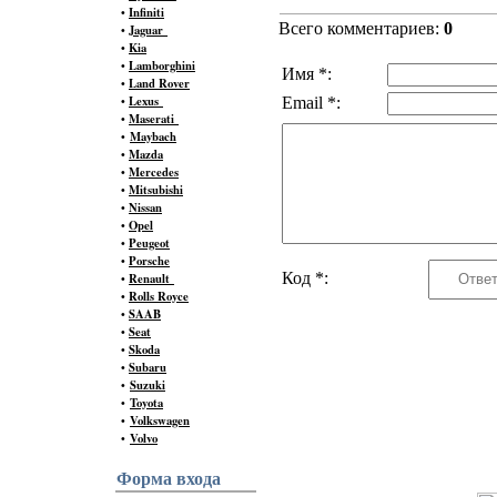
•
Infiniti
Всего комментариев:
0
•
Jaguar
•
Kia
•
Lamborghini
Имя *:
•
Land Rover
•
Lexus
Email *:
•
Maserati
•
Maybach
•
Mazda
•
Mercedes
•
Mitsubishi
•
Nissan
•
Opel
•
Peugeot
•
Porsche
Код *:
•
Renault
•
Rolls Royce
•
SAAB
•
Seat
•
Skoda
•
Subaru
•
Suzuki
•
Toyota
•
Volkswagen
•
Volvo
Форма входа