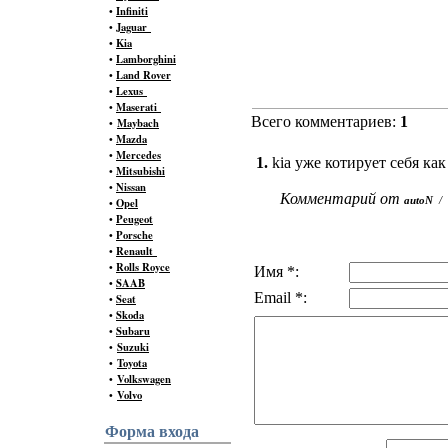
•
Infiniti
•
Jaguar
•
Kia
•
Lamborghini
•
Land Rover
•
Lexus
•
Maserati
Всего комментариев:
1
•
Maybach
•
Mazda
•
Mercedes
1.
kia уже котирует себя к
•
Mitsubishi
•
Nissan
Комментарий от
•
Opel
autoN
/
•
Peugeot
•
Porsche
•
Renault
•
Rolls Royce
Имя *:
•
SAAB
Email *:
•
Seat
•
Skoda
•
Subaru
•
Suzuki
•
Toyota
•
Volkswagen
•
Volvo
Форма входа