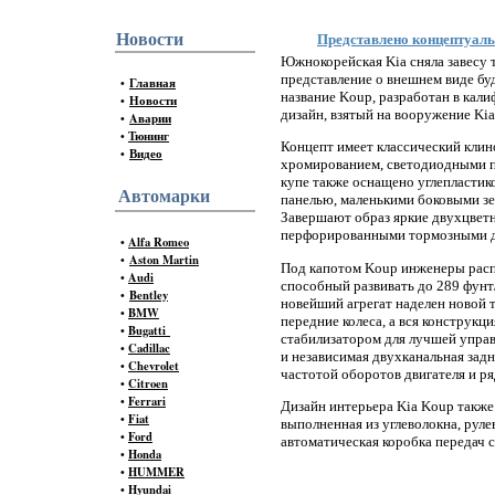
Новости
Представлено концептуаль
Южнокорейская Kia сняла завесу 
представление о внешнем виде б
•
Главная
название Koup, разработан в кал
•
Новости
дизайн, взятый на вооружение Ki
•
Aварии
•
Тюнинг
Концепт имеет классический кли
•
Видео
хромированием, светодиодными п
купе также оснащено углепластик
Автомарки
панелью, маленькими боковыми зе
Завершают образ яркие двухцветн
перфорированными тормозными д
•
Alfa Romeo
•
Aston Martin
Под капотом Koup инженеры распо
•
Audi
способный развивать до 289 фунт
•
Bentley
новейший агрегат наделен новой 
•
BMW
передние колеса, а вся конструкц
•
Bugatti
стабилизатором для лучшей управ
•
Cadillac
и независимая двухканальная зад
•
Chevrolet
частотой оборотов двигателя и р
•
Citroen
•
Ferrari
Дизайн интерьера Kia Koup также
•
Fiat
выполненная из углеволокна, руле
•
Ford
автоматическая коробка передач 
•
Honda
•
HUMMER
•
Hyundai