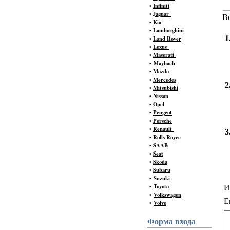
•
Infiniti
•
Jaguar
В
•
Kia
•
Lamborghini
1
•
Land Rover
•
Lexus
•
Maserati
•
Maybach
•
Mazda
•
Mercedes
2
•
Mitsubishi
•
Nissan
•
Opel
•
Peugeot
•
Porsche
•
Renault
3
•
Rolls Royce
•
SAAB
•
Seat
•
Skoda
•
Subaru
•
Suzuki
•
Toyota
И
•
Volkswagen
E
•
Volvo
Форма входа